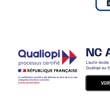
NC 
L’auto-école
Qualiopi au t
VOI