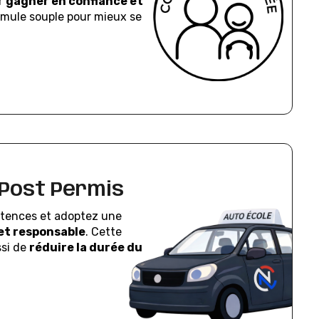
r
gagner en confiance et
rmule souple pour mieux se
Post Permis
tences et adoptez une
et responsable
. Cette
ssi de
réduire la durée du