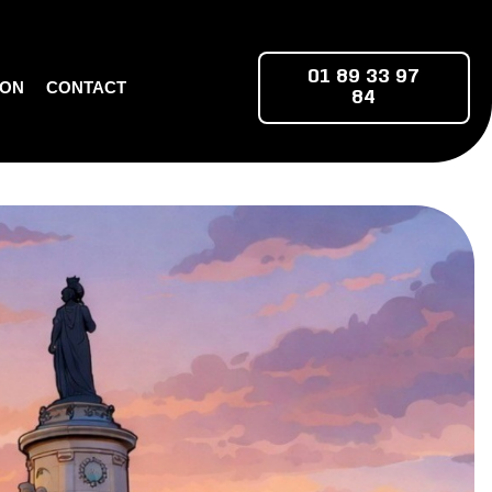
01 89 33 97
ION
CONTACT
84