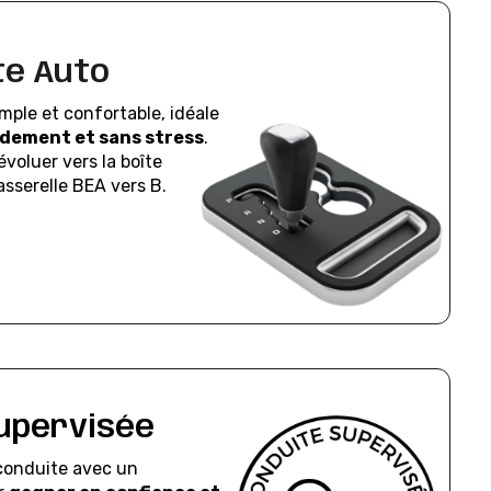
te Auto
mple et confortable, idéale
dement et sans stress
.
voluer vers la boîte
asserelle BEA vers B.
upervisée
conduite avec un